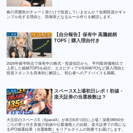
株の雰囲気やチャート形だけで投資していませんか？短期投資がギャ
ンブル化する理由と、防御策となるルール作りを解説します。
【自分報告】保有中 高騰銘柄
📈 投資
TOP5｜購入理由付き
2025年後半時点で保有中の株式・投資信託から、平均取得価格比で
上昇した銘柄TOP5を紹介。エヌビディアやSANKYOなど購入理由と
投資スタンスを具体的に解説し、初心者へのアドバイスも掲載。
スペースX上場初日レポ！初値・
📈 投資
楽天証券の当選株数は？
大注目のスペースX（SpaceX）が本日6月13日に上場！深夜0時50分
ごろの寄り付き直後の初値や公募価格との比較、楽天証券での気にな
るIPO抽選結果（当選株数）をリアルタイムの熱量でお届けします。