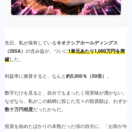
先日、私が保有している
キオクシアホールディングス
（285A）
の含み益が、ついに
1単元あたり1,000万円を突
破
した。
利益率に換算すると、なんと
約5,000％（50倍）
。
数字だけを見ると、自分でもまったく現実味が湧かない。
なぜなら、私がこの銘柄に投じた元々の投資額は、わずか
数十万円程度
だったからだ。
投資を始めたばかりの未熟だった頃の自分に、「お前が今