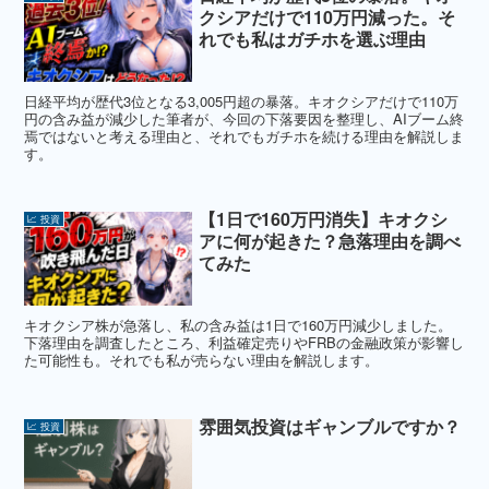
クシアだけで110万円減った。そ
れでも私はガチホを選ぶ理由
日経平均が歴代3位となる3,005円超の暴落。キオクシアだけで110万
円の含み益が減少した筆者が、今回の下落要因を整理し、AIブーム終
焉ではないと考える理由と、それでもガチホを続ける理由を解説しま
す。
【1日で160万円消失】キオクシ
📈 投資
アに何が起きた？急落理由を調べ
てみた
キオクシア株が急落し、私の含み益は1日で160万円減少しました。
下落理由を調査したところ、利益確定売りやFRBの金融政策が影響し
た可能性も。それでも私が売らない理由を解説します。
雰囲気投資はギャンブルですか？
📈 投資