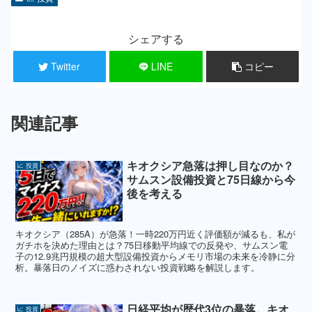
シェアする
Twitter
LINE
コピー
関連記事
キオクシア急落は押し目なのか？
📈 投資
サムスン設備投資と75日線から今
後を考える
キオクシア（285A）が急落！一時220万円近く評価額が減るも、私が
ガチホを決めた理由とは？75日移動平均線での反発や、サムスン電
子の12.9兆円規模の超大型設備投資からメモリ市場の未来を冷静に分
析。暴落日のノイズに惑わされない投資戦略を解説します。
日経平均が歴代3位の暴落。キオ
📈 投資