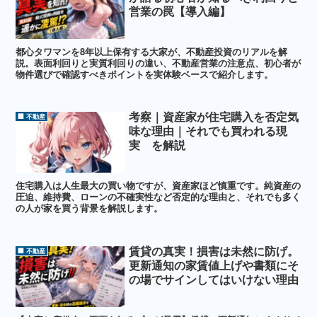
営業の罠【導入編】
都心タワマンを8年以上保有する大家が、不動産投資のリアルを解
説。表面利回りと実質利回りの違い、不動産営業の注意点、初心者が
物件選びで確認すべきポイントを実体験ベースで紹介します。
考察｜資産家が住宅購入を否定気
🏢 不動産
味な理由｜それでも買われる現
実 を解説
住宅購入は人生最大の買い物ですが、資産家ほど慎重です。純資産の
圧迫、維持費、ローンの不確実性など否定的な理由と、それでも多く
の人が家を買う背景を解説します。
賃貸の真実！損害は未然に防げ。
🏢 不動産
更新通知の家賃値上げや書類にそ
の場でサインしてはいけない理由