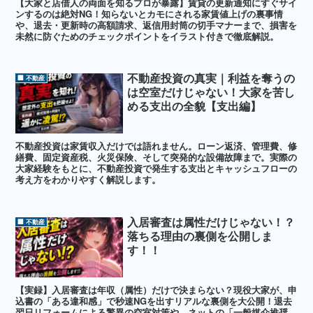
【大家と店借人の両面を知るプロが暴露】賃貸の更新通知にすぐサイ
ンするのは絶対NG！知らないとカモにされる家賃値上げの裏事情
や、退去・更新時の高額請求、返信用封筒の切手マナーまで、損害を
未然に防ぐためのチェックポイントをイラスト付きで徹底解説。
不動産投資の真実｜利益を奪うの
🏢 不動産
は空室だけじゃない！大家を苦し
める支出の全貌【支出編】
不動産投資は家賃収入だけでは語れません。ローン返済、管理費、修
繕費、固定資産税、火災保険、そして突発的な設備故障まで。実際の
大家経験をもとに、不動産投資で発生する支出とキャッシュフローの
考え方をわかりやすく解説します。
入居審査は属性だけじゃない！？
🏢 不動産
落ちる理由の裏側を公開しま
す！！
【実録】入居審査は年収（属性）だけで決まらない？現役大家が、申
込書の「ある違和感」で秒速NGを出すリアルな裏側を大公開！退去
翌日リフォームによる驚異の空室対策や、ネットの「一般媒介推奨