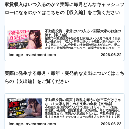
家賃収入はいつ入るのか？実際に毎月どんなキャッシュフ
ローになるのか？はこちらの【収入編】をご覧ください
不動産投資｜家賃はいつ入る？副業大家のお金の
流れ【収入編】
副業で不動産投資を始めると家賃はいつ入る？毎月15日振
込の仕組みや「収入と所得の違い」を現役大家がわかりや
すく解説！さらに会社員の社会保険料は上がるのか、税率
が決まる累進課税のルールなど、副業大家が知るべきリア
ルなお金の流れを公開します。
ice-age-investment.com
2026.06.22
実際に発生する毎月・毎年・突発的な支出についてはこち
らの【支出編】をご覧ください
不動産投資の真実｜利益を奪うのは空室だけじゃ
ない！大家を苦しめる支出の全貌【支出編】
不動産投資は家賃収入だけでは語れません。ローン返済、
管理費、修繕費、固定資産税、火災保険、そして突発的な
設備故障まで。実際の大家経験をもとに、不動産投資で発
生する支出とキャッシュフローの考え方をわかりやすく解
説します。
ice-age-investment.com
2026.06.23