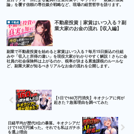
論」を覆す信頼の専任媒介戦略など、現場の経営哲学を語ります。
不動産投資｜家賃はいつ入る？副
🏢 不動産
業大家のお金の流れ【収入編】
副業で不動産投資を始めると家賃はいつ入る？毎月15日振込の仕組
みや「収入と所得の違い」を現役大家がわかりやすく解説！さらに会
社員の社会保険料は上がるのか、税率が決まる累進課税のルールな
ど、副業大家が知るべきリアルなお金の流れを公開します。
【1日で160万円消失】キオクシアに何が
起きた？急落理由を調べてみた
日経平均が歴代3位の暴落。キオクシアだ
けで110万円減った。それでも私はガチホ
を選ぶ理由